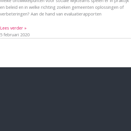
Welke ontwikkelpunten voor sociale wijkteams spelen er in praktijk
en beleid en in welke richting zoeken gemeenten oplossingen of
verbeteringen? Aan de hand van evaluatierapporten
Lees verder »
5 februari 2020