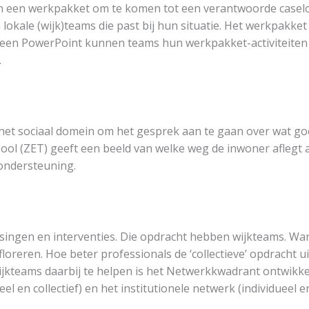
en een werkpakket om te komen tot een verantwoorde caselo
okale (wijk)teams die past bij hun situatie. Het werkpakket 
 een PowerPoint kunnen teams hun werkpakket-activiteite
.
het sociaal domein om het gesprek aan te gaan over wat go
ool (ZET) geeft een beeld van welke weg de inwoner aflegt a
ondersteuning.
ossingen en interventies. Die opdracht hebben wijkteams. Wa
n floreren. Hoe beter professionals de ‘collectieve’ opdracht
kteams daarbij te helpen is het Netwerkkwadrant ontwikkeld
 en collectief) en het institutionele netwerk (individueel en 